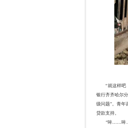
“就这样吧，
银行齐齐哈尔
级问题”。青
贷款支持。
“哞……哞…