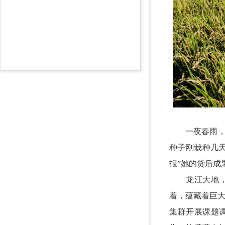
一夜春雨，万
种子刚栽种几
报”她的贷后成
龙江大地，沃
着，蕴藏着巨大
集群开展课题调