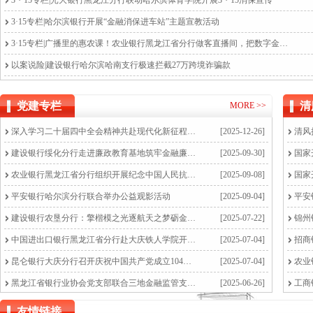
3・15专栏|光大银行黑龙江分行联动哈尔滨体育学院开展3・15消保宣传
3·15专栏|哈尔滨银行开展“金融消保进车站”主题宣教活动
3·15专栏|广播里的惠农课！农业银行黑龙江省分行做客直播间，把数字金融送进乡村
以案说险|建设银行哈尔滨哈南支行极速拦截27万跨境诈骗款
党建专栏
清
MORE >>
深入学习二十届四中全会精神共赴现代化新征程黑龙江省银行业协会党支部开展专题党课学
[2025-12-26]
建设银行绥化分行走进廉政教育基地筑牢金融廉洁防线
[2025-09-30]
农业银行黑龙江省分行组织开展纪念中国人民抗日战争暨世界反法西斯战争胜利80周年活
[2025-09-08]
平安银行哈尔滨分行联合举办公益观影活动
[2025-09-04]
建设银行农垦分行：擎楷模之光逐航天之梦砺金融担当
[2025-07-22]
中国进出口银行黑龙江省分行赴大庆铁人学院开展专题培训
[2025-07-04]
昆仑银行大庆分行召开庆祝中国共产党成立104周年暨“两优一先”表彰大会
[2025-07-04]
黑龙江省银行业协会党支部联合三地金融监管支局开展“严守纪律红线共筑清廉防线”主题
[2025-06-26]
友情链接