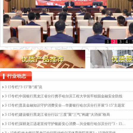
1
2
3
4
行业动态
3·15专栏|“3·15”靠“浦”说
3·15专栏|中国银行黑龙江省分行携手哈尔滨工程大学筑牢校园金融安全防线
3·15专栏|普及金融知识守护消费安全—华夏银行哈尔滨分行开展“3·15”主题宣
3·15专栏|建设银行黑龙江省分行以“三度”聚“三气”构建“大消保”格局
3·15专栏|深耕龙江适老宣传守护银龄安心消费—兴业银行哈尔滨分行“3・15”消